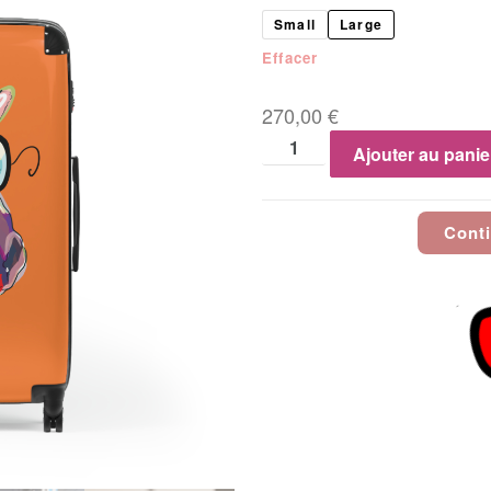
Small
Large
Effacer
270,00
€
Ajouter au panie
Conti