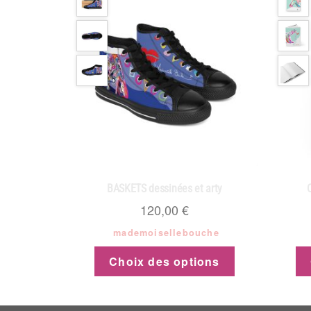
BASKETS dessinées et arty
120,00
€
mademoisellebouche
Choix des options