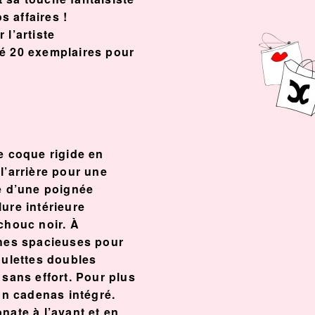
vos affaires !
 l’artiste
té 20 exemplaires pour
e coque rigide en
l’arrière pour une
ée d’une poignée
ure intérieure
chouc noir. À
ches spacieuses pour
oulettes doubles
 sans effort. Pour plus
d’un cadenas intégré.
nate à l’avant et en