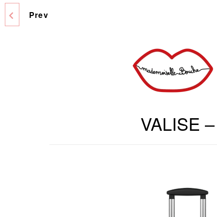
Prev
VALISE GIRAFE !
VOYAGEZ EN
COULEURS AVEC
MADEMOISELLE
BOUCHE - 190 € / 270 €
VALISE – 