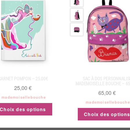
CARNET POMPON – 25.00€
SAC À DOS PERSONNALIS
MADEMOISELLE BOUCHE – 65
25,00
€
65,00
€
mademoisellebouche
mademoisellebouche
Choix des options
Choix des option