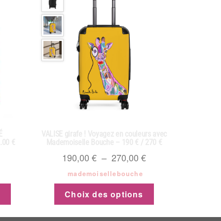
É
VALISE girafe ! Voyagez en couleurs avec
.00 €
Mademoiselle Bouche – 190 € / 270 €
190,00
€
–
270,00
€
mademoisellebouche
s
Choix des options